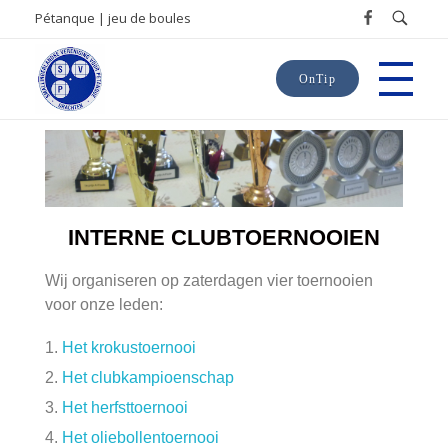
Pétanque | jeu de boules
OnTip
SVP
Smallingerlandse Vereniging voor Pétanque
INTERNE CLUBTOERNOOIEN
Wij organiseren op zaterdagen vier toernooien
voor onze leden:
Het krokustoernooi
Het clubkampioenschap
Het herfsttoernooi
Het oliebollentoernooi