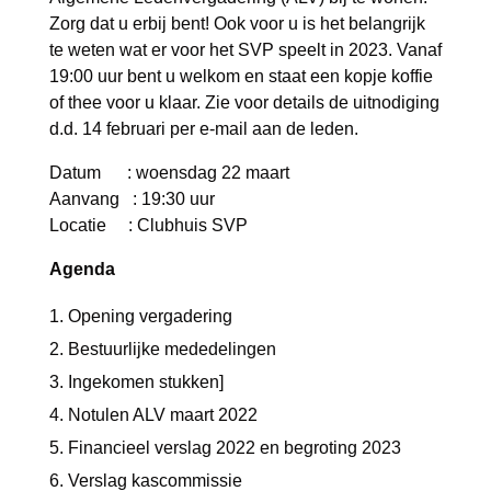
m
Zorg dat u erbij bent! Ook voor u is het belangrijk
a
te weten wat er voor het SVP speelt in 2023. Vanaf
19:00 uur bent u welkom en staat een kopje koffie
a
of thee voor u klaar. Zie voor details de uitnodiging
d.d. 14 februari per e-mail aan de leden.
r
Datum : woensdag 22 maart
t
Aanvang : 19:30 uur
2
Locatie : Clubhuis SVP
Agenda
0
Opening vergadering
2
Bestuurlijke mededelingen
3
Ingekomen stukken]
Notulen ALV maart 2022
Financieel verslag 2022 en begroting 2023
Verslag kascommissie