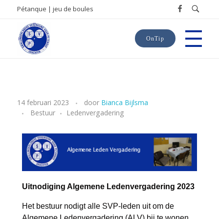
Pétanque | jeu de boules
OnTip
SVP
Smallingerlandse Vereniging voor Pétanque
A
14 februari 2023
door
Bianca Bijlsma
Bestuur
Ledenvergadering
L
V
,
2
Uitnodiging Algemene Ledenvergadering 2023
2
Het bestuur nodigt alle SVP-leden uit om de
Algemene Ledenvergadering (ALV) bij te wonen.