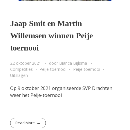
Jaap Smit en Martin
Willemsen winnen Peije
toernooi
22 oktober 2021
door
Bianca Bijlsma
Competities
Peije-toernooi
Peije-toernooi
Uitslagen
Op 9 oktober 2021 organiseerde SVP Drachten
weer het Peije-toernooi
Read More