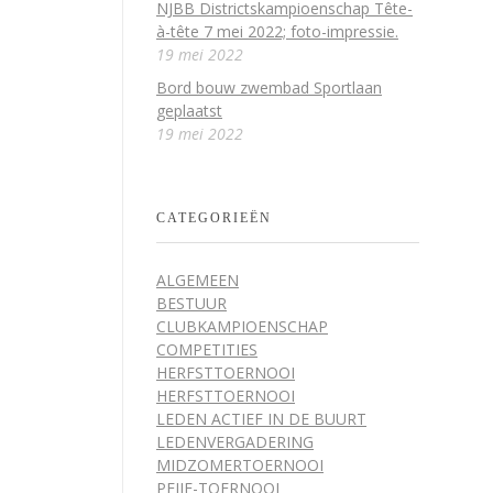
NJBB Districtskampioenschap Tête-
à-tête 7 mei 2022; foto-impressie.
19 mei 2022
Bord bouw zwembad Sportlaan
geplaatst
19 mei 2022
CATEGORIEËN
ALGEMEEN
BESTUUR
CLUBKAMPIOENSCHAP
COMPETITIES
HERFSTTOERNOOI
HERFSTTOERNOOI
LEDEN ACTIEF IN DE BUURT
LEDENVERGADERING
MIDZOMERTOERNOOI
PEIJE-TOERNOOI