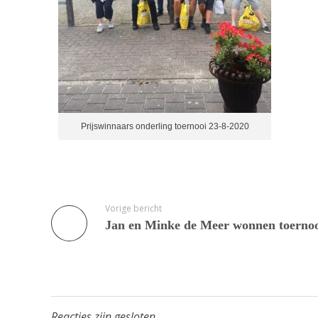
a
u
g
u
s
Prijswinnaars onderling toernooi 23-8-2020
t
u
Vorige bericht
s
2
0
2
Reacties zijn gesloten.