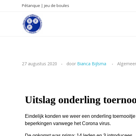
Pétanque | jeu de boules
SVP
Smallingerlandse Vereniging voor Pétanque
U
27 augustus 2020
door
Bianca Bijlsma
Algemee
i
t
s
Uitslag onderling toerno
l
Eindelijk konden we weer een onderling toernooitj
a
beperkingen vanwege het Corona virus.
De opkomst was prima: 14 leden en 3 introducees.