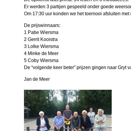
g
Er werden 3 partijen gespeeld onder goede weers
t
Om 17:30 uur konden we het toernooi afsluiten met de
o
De prijswinnaars:
1 Pabe Wiersma
e
2 Gerrit Kooistra
3 Lolke Wiersma
r
4 Minke de Meer
n
5 Coby Wiersma
De “volgende keer beter” prijzen gingen naar Gryt v
o
Jan de Meer
o
i
2
3