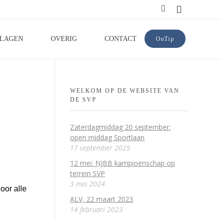
SLAGEN
OVERIG
CONTACT
OnTip
WELKOM OP DE WEBSITE VAN
DE SVP
Zaterdagmiddag 20 september:
open middag Sportlaan
17 september 2025
12 mei: NJBB kampioenschap op
terrein SVP
3 mei 2024
oor alle
ALV, 22 maart 2023
14 februari 2023