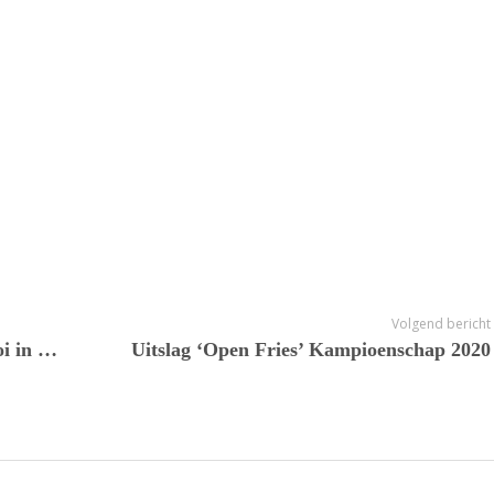
Volgend bericht
Jan en Minke de Meer wonnen toernooi in Privas
Uitslag ‘Open Fries’ Kampioenschap 2020