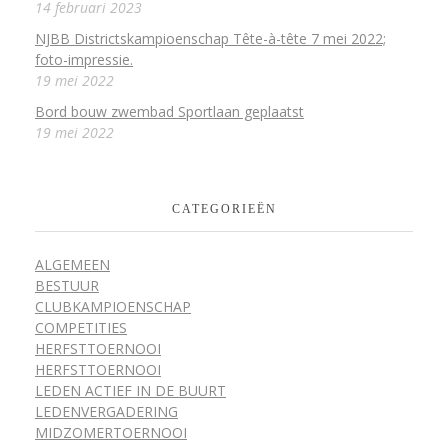
14 februari 2023
NJBB Districtskampioenschap Tête-à-tête 7 mei 2022;
foto-impressie.
19 mei 2022
Bord bouw zwembad Sportlaan geplaatst
19 mei 2022
CATEGORIEËN
ALGEMEEN
BESTUUR
CLUBKAMPIOENSCHAP
COMPETITIES
HERFSTTOERNOOI
HERFSTTOERNOOI
LEDEN ACTIEF IN DE BUURT
LEDENVERGADERING
MIDZOMERTOERNOOI