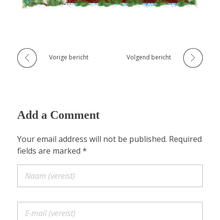
t
u
u
Vorige bericht
Volgend bericht
r
w
e
Add a Comment
n
Your email address will not be published. Required
s
fields are marked *
t
i
e