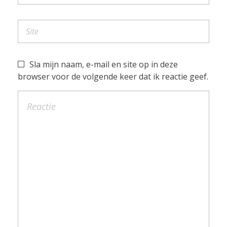
d
e
r
Sla mijn naam, e-mail en site op in deze
e
browser voor de volgende keer dat ik reactie geef.
e
n