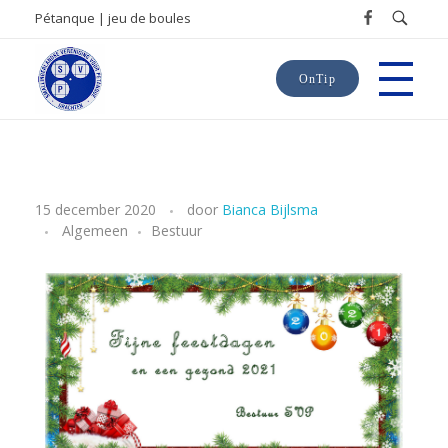
Pétanque | jeu de boules
OnTip
SVP
Smallingerlandse Vereniging voor Pétanque
H
15 december 2020
door
Bianca Bijlsma
Algemeen
Bestuur
e
t
b
e
s